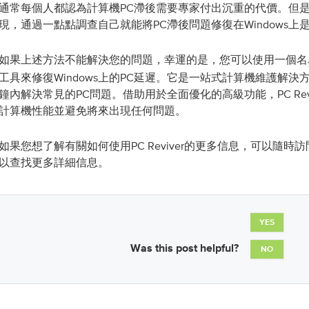
通常每個人都認為計算機PC滯後需要專家付出沉重的代價。但
現，通過一點點調查自己就能將PC滯後問題修復在Windows上
如果上述方法不能解決您的問題，幸運的是，您可以使用一個名
工具來修復Windows上的PC延遲。它是一站式計算機維護解
鐘內解決常見的PC問題。借助用於全面優化的高級功能，PC Rev
計算機性能並避免將來出現任何問題。
如果您想了解有關如何使用PC Reviver的更多信息，可以隨時訪
以查找更多詳細信息。
YES
Was this post helpful?
NO