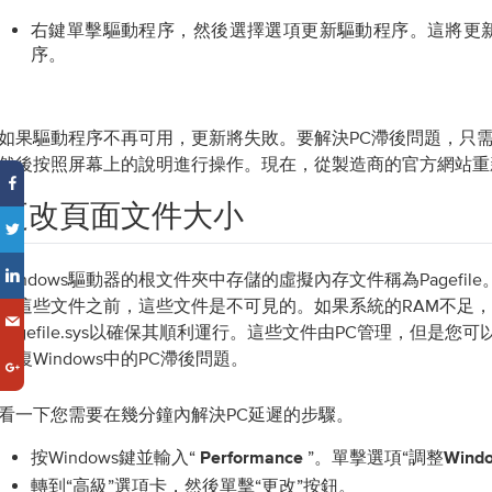
右鍵單擊驅動程序，然後選擇選項更新驅動程序。這將更
序。
如果驅動程序不再可用，更新將失敗。要解決PC滯後問題，只
然後按照屏幕上的說明進行操作。現在，從製造商的官方網站重
更改頁面文件大小
Windows驅動器的根文件夾中存儲的虛擬內存文件稱為Pagefi
示這些文件之前，這些文件是不可見的。如果系統的RAM不足
pagefile.sys以確保其順利運行。這些文件由PC管理，但是
修復Windows中的PC滯後問題。
看一下您需要在幾分鐘內解決PC延遲的步驟。
按Windows鍵並輸入“
”。單擊選項“
Performance
調整Win
轉到“高級”選項卡，然後單擊“更改”按鈕。