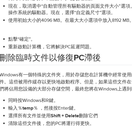
現在，取消選中“
”選項
自動管理所有驅動器的頁面文件大小
操作系統的驅動器。現在，選擇“
”選項。
自定義尺寸
使用初始大小的4096 MB。在最大大小選項中放入8192 M
點擊“確定”。
重新啟動計算機，它將解決PC延遲問題。
刪除臨時文件以修復PC滯後
Windows有一個特殊的文件夾，用於存儲您在計算機中經常使
件。這些被用作緩存以更快地啟動程序。但是，如果這些文件在
們將佔用您設備的大部分存儲空間，最終您將在Windows上遇到
同時按Windows和R鍵。
輸入
，然後按Enter鍵。
％temp％
選擇所有文件並使用
刪除它們
Shift + Delete
清除這些文件後，您的PC將運行得更快。