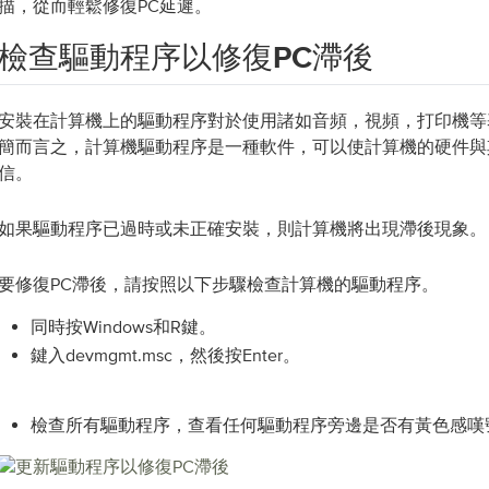
描，從而輕鬆修復PC延遲。
檢查驅動程序以修復PC滯後
安裝在計算機上的驅動程序對於使用諸如音頻，視頻，打印機等
簡而言之，計算機驅動程序是一種軟件，可以使計算機的硬件與
信。
如果驅動程序已過時或未正確安裝，則計算機將出現滯後現象。
要修復PC滯後，請按照以下步驟檢查計算機的驅動程序。
同時按Windows和R鍵。
鍵入devmgmt.msc，然後按Enter。
檢查所有驅動程序，查看任何驅動程序旁邊是否有黃色感嘆