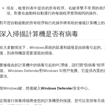
現在，檢查列表中提供的所有程序。右鍵單擊不常用的程
項。對要在啟動時自動運行的每個程序禁用相同的操作。
對不想自動啟動的所有程序執行此操作將有助於修復計算機上的
深入掃描計算機是否有病毒
在大多數情況下，Windows系統的延遲和緩慢是由病毒引起的
慢，則表明機器需要適當的掃描。
要修復由於計算機中的病毒引起的PC滯後，請打開“防病毒”程
描。 Windows Defender對Windows 10用戶免費。它提供
選項。
按Windows鍵，然後鍵入
。
Windows Defender安全中心
定期進行病毒掃描將使您的計算機受到保護。您可以安排每天或