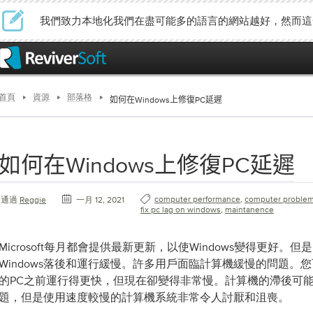
我們致力本地化我們在盡可能多的語言的網站越好，然而這
首頁
資源
部落格
如何在Windows上修復PC延遲
如何在Windows上修復PC延遲
computer performance
,
computer proble
通過
Reggie
一月 12, 2021
fix pc lag on windows
,
maintanence
Microsoft每月都會提供最新更新，以使Windows變得更好。
Windows落後和運行緩慢。許多用戶面臨計算機緩慢的問題。
的PC之前運行得更快，但現在卻變得非常慢。計算機的滯後可
題，但是使用速度較慢的計算機系統非常令人討厭和沮喪。