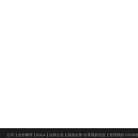
|
|
|
|
|
公司
合作夥伴
EULA
法律公告
請勿出售/分享我的信息
管理我的 COOKI