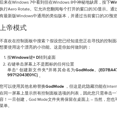
后来在Windows 7中看到但在Windows 8中神秘地缺席，按下
Wi
执行Aero Rotate。它允许您翻阅每个打开的窗口的3D显示。通
有最新版Windows中通用的类似版本，并通过当前窗口的2D预
上帝模式
不喜欢在控制面板中搜索？假设您已经知道您正在寻找的控制面
想要使用这个漂亮的小功能。这是你如何做到的：
按
转到桌面
Windows键+ D
右键单击屏幕上不是图标的任何位置
单击“
并将其命名为
创建新文件夹”
GodMode。{ED7BA47
99712043E01C}
。
您可以使用其他名称替换
，但这是此隐藏功能在Intern
GodMode
在同一屏幕上显示所有控制面板选项的列表，因此您只需单击一
容！一旦创建，God Mode文件夹将保留在桌面上 – 当然，您
菜单。