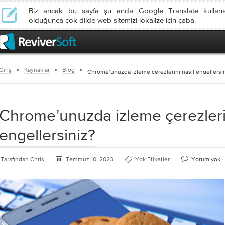
Biz ancak bu sayfa şu anda Google Translate kullan
olduğunca çok dilde web sitemizi lokalize için çaba.
Giriş
Kaynaklar
Blog
Chrome’unuzda izleme çerezlerini nasıl engellersi
Chrome’unuzda izleme çerezlerin
engellersiniz?
Tarafından
Chris
Temmuz 10, 2023
Yok Etiketler
Yorum yok