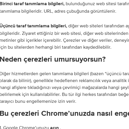
bulunduğunuz web sitesi tarafı
Birinci taraf tanımlama bilgileri,
tanımlama bilgileridir. URL, adres çubuğunda görüntülenir.
diğer web siteleri tarafından 
Üçüncü taraf tanımlama bilgileri,
bilgileridir. Ziyaret ettiğiniz bir web sitesi, diğer web sitelerinde
metinler gibi içerikler içerebilir. Çerezler ve diğer veriler, deneyi
için bu sitelerden herhangi biri tarafından kaydedilebilir.
Neden çerezleri umursuyorsun?
Diğer hizmetlerden gelen tanımlama bilgileri (bazen “üçüncü tara
olarak da bilinir), genellikle hedeflenen reklamcılık veya analitik i
hangi afişlere tıkladığınızı veya çevrimiçi mağazalarda hangi şeyl
belirlemek için kullanılabilirler. Bu tür ilgi herkes tarafından b
tarayıcı bunu engellemenize izin verir.
Bu çerezleri Chrome’unuzda nasıl enge
1. Google Chrome’unuzu
.
açın