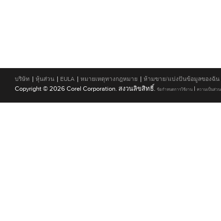
|
|
|
|
บริษัท
หุ้นส่วน
EULA
หมายเหตุทางกฎหมาย
ห้ามขาย/แบ่งปันข้อมูลของฉัน
Copyright © 2026 Corel Corporation. สงวนลิขสิทธิ์.
|
ข้อกำหนดการใช้งาน
ความเป็นส่วน