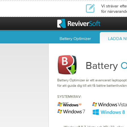
Vi strävar ef
för närvarand
Battery Optimizer
LADDA N
Battery
O
Battery Optimizer är ett avancerat laptopop
för att guida dig till att få bättre batterilivslä
SYSTEMKRAV: