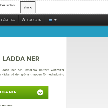
 här sidan
stäng
FÖRETAG
LOGGA IN
LADDA NER
 ladda ner och installera Battery Optimizer
n klicka på den gröna knappen för nedladdning
DDA NER
 version: