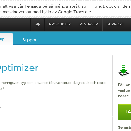
ter att visa vår hemsida på så många språk som möjligt, dock är den
e maskinöversatt med hjälp av Google Translate.
PRODUKTER
RESURSER
SUPPORT
ER
Support
ptimizer
timeringsverktyg som används för avancerad diagnostik och tester
För att
ngd.
vänlige
nedan:
LA
Senaste