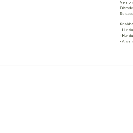
Version:
Filstor
Releas
Snabba
-
Hur du
-
Hur du
-
Använd