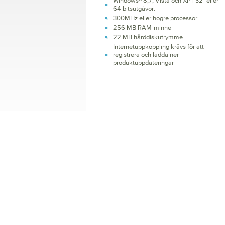
Windows® 8,7, Vista och XP i 32- eller
64-bitsutgåvor.
300MHz eller högre processor
256 MB RAM-minne
22 MB hårddiskutrymme
Internetuppkoppling krävs för att
registrera och ladda ner
produktuppdateringar