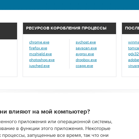
РЕСУРСОВ КОРОБЛЕНИЯ ПРОЦЕССЫ
ПОСЛ
chrome.exe
svchost.exe
winma
firefox.exe
savscan.exe
tomca
mcshield.exe
avgrsx.exe
gdx32.
photoshop.exe
dropbox.exe
adobe
jusched.exe
ccapp.exe
virusr
 они влияют на мой компьютер?
ленного приложения или операционной системы,
ование в функции этого приложения. Некоторые
х процессы, запущенные все время, так что они