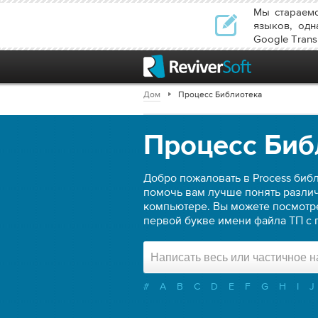
Мы стараемс
языков, одн
Google Transl
Дом
Процесс Библиотека
Процесс Биб
Добро пожаловать в Process библ
помочь вам лучше понять различ
компьютере. Вы можете посмотр
первой букве имени файла ТП с 
#
A
B
C
D
E
F
G
H
I
J