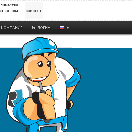
личестве
зованием
закрыть
КОМПАНИЯ
ЛОГИН