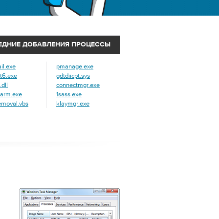
ЕДНИЕ ДОБАВЛЕНИЯ ПРОЦЕССЫ
il.exe
pmanage.exe
t6.exe
gdtdiicpt.sys
dll
connectmgr.exe
arm.exe
1sass.exe
emoval.vbs
klaymgr.exe