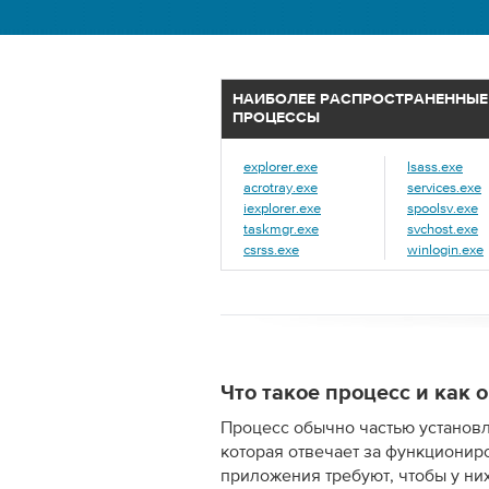
НАИБОЛЕЕ РАСПРОСТРАНЕННЫЕ
ПРОЦЕССЫ
explorer.exe
lsass.exe
acrotray.exe
services.exe
iexplorer.exe
spoolsv.exe
taskmgr.exe
svchost.exe
csrss.exe
winlogin.exe
Что такое процесс и как
Процесс обычно частью установ
которая отвечает за функционир
приложения требуют, чтобы у ни