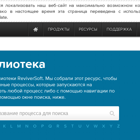
я локализовать наш веб-сайт на максимально возможном ко
ако в настоящее время эта страница переведена с исполь
ate.
ПРОДУКТЫ
РЕСУРСЫ
ПОДДЕРЖКА
лиотека
иотеки ReviverSoft. Мы собрали этот ресурс, чтобы
ные процессы, которые запускаются на
еть любой процесс либо с помощью навигации по
помощью окне поиска, ниже.
K
L
M
N
O
P
Q
R
S
T
U
V
W
X
Y
Z