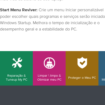
Crie um menu Iniciar personalizável
Start Menu Reviver:
poder escolher quais programas e serviços serão iniciad
Windows Startup. Melhora o tempo de inicialização e o
desempenho geral e a estabilidade do PC.
Reparação &
Limpar \ limpo &
Proteger o Meu PC
Tuneup My PC
Otimizar meu PC
Mi