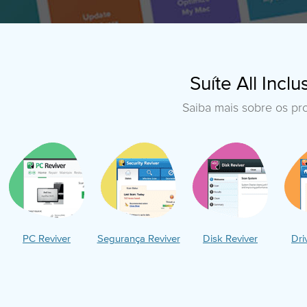
Suíte All Incl
Saiba mais sobre os pr
PC Reviver
Segurança Reviver
Disk Reviver
Dri