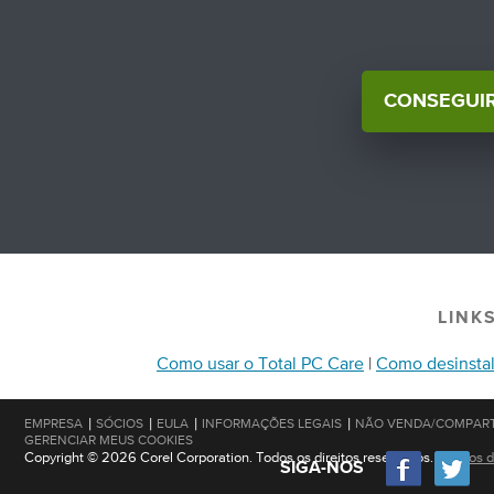
CONSEGUIR
LINK
Como usar o Total PC Care
|
Como desinstal
|
|
|
|
EMPRESA
SÓCIOS
EULA
INFORMAÇÕES LEGAIS
NÃO VENDA/COMPART
GERENCIAR MEUS COOKIES
Copyright © 2026 Corel Corporation. Todos os direitos reservados.
Termos d
SIGA-NOS