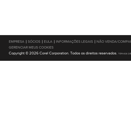
|
|
|
|
EMPRESA
SÓCIOS
EULA
INFORMAÇÕES LEGAIS
NÃO VENDA/COMPAR
GERENCIAR MEUS COOKIES
Copyright © 2026 Corel Corporation. Todos os direitos reservados.
TERMOS D