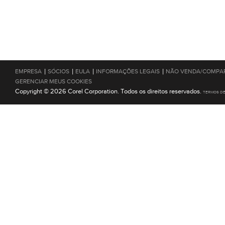
|
|
|
|
EMPRESA
SÓCIOS
EULA
INFORMAÇÕES LEGAIS
NÃO VENDA/COMPAR
GERENCIAR MEUS COOKIES
Copyright © 2026 Corel Corporation. Todos os direitos reservados.
TERMOS D