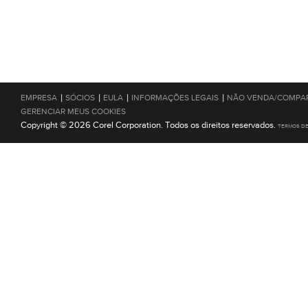
|
|
|
|
EMPRESA
SÓCIOS
EULA
INFORMAÇÕES LEGAIS
NÃO VENDA/COMPAR
GERENCIAR MEUS COOKIES
Copyright © 2026 Corel Corporation. Todos os direitos reservados.
TERMOS D