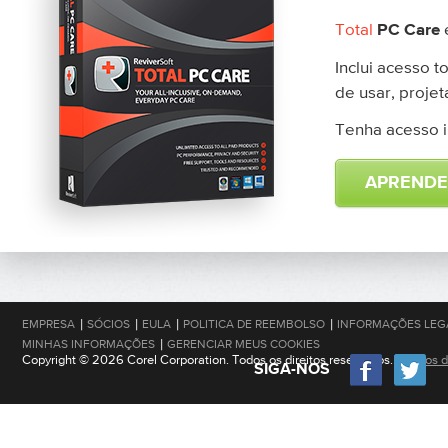
Total
é
PC Care
Inclui acesso t
de usar, proje
Tenha acesso i
APRENDE
|
|
|
|
EMPRESA
SÓCIOS
EULA
POLITICA DE REEMBOLSO
INFORMAÇÕES LEG
|
MINHAS INFORMAÇÕES
GERENCIAR MEUS COOKIES
Copyright © 2026 Corel Corporation. Todos os direitos reservados.
Termos d
SIGA-NOS