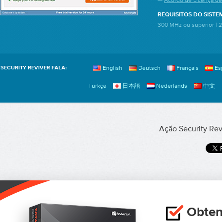
—
Acordo de Licença de
REQUISITOS DO SISTE
300 MHz ou superior | 
English
Deutsch
Français
Es
SECURITY REVIVER FALA:
Türkçe
日本語
Nederlands
中文
Ação Security Rev
Obten