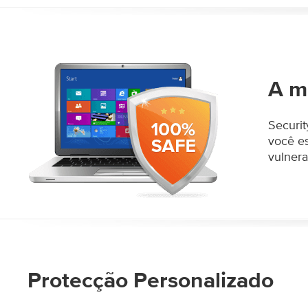
A m
Securit
você es
vulnera
Protecção Personalizado