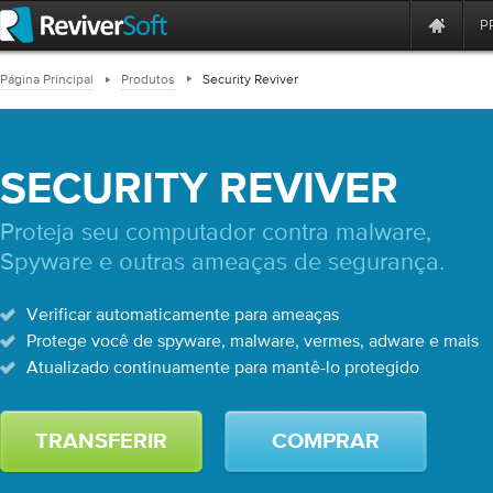
P
Página Principal
Produtos
Security Reviver
SECURITY REVIVER
Proteja seu computador contra malware,
Spyware e outras ameaças de segurança.
Verificar automaticamente para ameaças
Protege você de spyware, malware, vermes, adware e mais
Atualizado continuamente para mantê-lo protegido
TRANSFERIR
COMPRAR