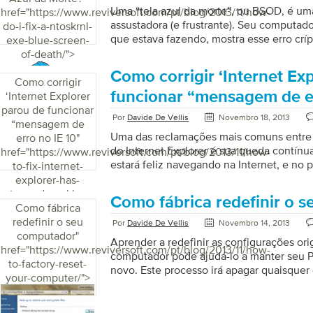
Uma “tela azul da morte”, ou BSOD, é um
href="https://www.reviversoft.com/pt/blog/2013/11/how-
assustadora (e frustrante). Seu computad
do-i-fix-a-ntoskrnl-
que estava fazendo, mostra esse erro críp
exe-blue-screen-
inutilizado ou misteriosamente reiniciali
of-death/">
particularmente ruim, isso vai continuar
Como corrigir ‘Internet Ex
de novo, e você não pode fazer nada. Fe
Como corrigir
determinar qual tela você está obtendo,
funcionar “mensagem de er
‘Internet Explorer
diminuir e resolver o problema. NTOSKR
parou de funcionar
Por
Davide De Vellis
Novembro 18, 2013
monte de coisas diferentes em seu compu
“mensagem de
demorar um pouco de tentativa e erro par
Uma das reclamações mais comuns entre o
erro no IE 10
"
do Internet Explorer é sua queda contín
href="https://www.reviversoft.com/pt/blog/2013/11/how-
estará feliz navegando na Internet, e no
to-fix-internet-
uma mensagem informando que “o Interne
explorer-has-
funcionar e precisa ser fechado”. Se este
stopped-working-
Como fábrica redefinir o 
familiar, aqui estão algumas dicas e truq
error-in-ie-10/">
Como fábrica
resolver esse problema. O número um mot
redefinir o seu
Por
Davide De Vellis
Novembro 14, 2013
Explorer (IE) encontra problemas é a intr
computador
"
Aprender a redefinir as configurações ori
Complementos, Barras de Ferramentas, E
href="https://www.reviversoft.com/pt/blog/2013/11/how-
computador pode ajudá-lo a manter seu
Spyware. Às […]
to-factory-reset-
novo. Este processo irá apagar quaisquer
your-computer/">
programas que você tenha instalado no se
reinstalar o Windows para redefinir seu 
estava quando abriu a caixa pela primeira