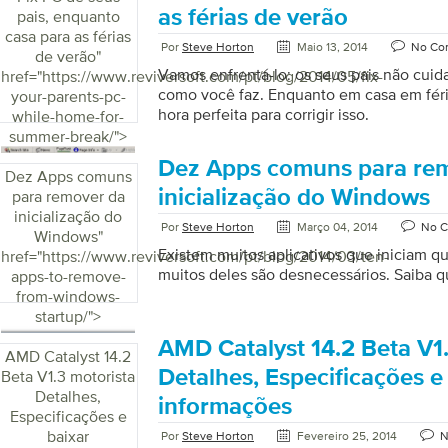
as férias de verão
pais, enquanto
my-pc/">
casa para as férias
Por
Steve Horton
Maio 13, 2014
No Co
de verão
"
Vamos enfrentá-lo: os seus pais não cuid
href="https://www.reviversoft.com/pt/blog/2014/05/fix-
como você faz. Enquanto em casa em féri
your-parents-pc-
hora perfeita para corrigir isso.
while-home-for-
summer-break/">
Dez Apps comuns para re
Dez Apps comuns
inicialização do Windows
para remover da
inicialização do
Por
Steve Horton
Março 04, 2014
No 
Windows
"
Existem muitos aplicativos que iniciam q
href="https://www.reviversoft.com/pt/blog/2014/03/ten-
muitos deles são desnecessários. Saiba q
apps-to-remove-
from-windows-
startup/">
AMD Catalyst 14.2 Beta V1
AMD Catalyst 14.2
Detalhes, Especificações e
Beta V1.3 motorista
Detalhes,
informações
Especificações e
baixar
Por
Steve Horton
Fevereiro 25, 2014
N