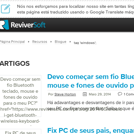
Nós nos esforçamos para localizar nosso site em tantas lín
esta página está traduzido usando o Google Translate máq
Página Principal
Recursos
Blogue
tag 'windows';
ARTIGOS
Devo começar sem fio Blue
Devo começar sem
mouse e fones de ouvido 
fio Bluetooth
teclado, mouse e
Por
Steve Horton
Maio 29, 2014
1 Com
fones de ouvido
Há adavantages e desvantagens de ir para
para o meu PC?
"
seu PC ou ficar com os fios. Saiba o que é
href="https://www.reviversoft.com/pt/blog/2014/05/should-
i-get-bluetooth-
wireless-keyboard-
mouse-and-
Fix PC de seus pais, enqua
headphones-for-
Fix PC de seus