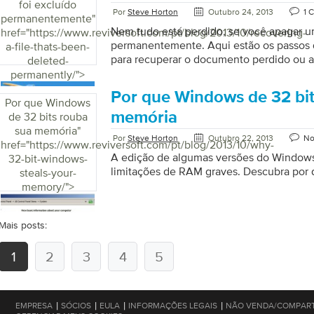
foi excluído
Por
Steve Horton
Outubro 24, 2013
1 
permanentemente
"
Nem tudo está perdido, se você apagar u
href="https://www.reviversoft.com/pt/blog/2013/10/recovering-
permanentemente. Aqui estão os passos
a-file-thats-been-
para recuperar o documento perdido ou a
deleted-
permanently/">
Por que Windows de 32 bit
Por que Windows
memória
de 32 bits rouba
sua memória
"
Por
Steve Horton
Outubro 22, 2013
No
href="https://www.reviversoft.com/pt/blog/2013/10/why-
A edição de algumas versões do Windows
32-bit-windows-
limitações de RAM graves. Descubra por 
steals-your-
memory/">
Mais posts:
1
2
3
4
5
|
|
|
|
EMPRESA
SÓCIOS
EULA
INFORMAÇÕES LEGAIS
NÃO VENDA/COMPART