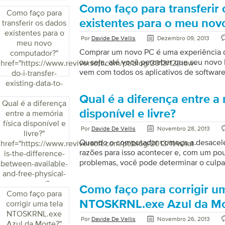
Como faço para transferir
Como faço para
existentes para o meu no
transferir os dados
existentes para o
Por
Davide De Vellis
Dezembro 09, 2013
meu novo
Comprar um novo PC é uma experiência d
computador?
"
ou seja, até você perceber que seu nov
href="https://www.reviversoft.com/pt/blog/2013/12/how-
vem com todos os aplicativos de software 
do-i-transfer-
nem a grande quantidade de dados pess
existing-data-to-
músicas, fotos e filmes. tudo perfeitame
my-new-
Qual é a diferença entre a
seu computador antigo. A Microsoft tem u
Qual é a diferença
computer/">
que tornou o processo de transferência d
disponível e livre?
entre a memória
computadores um pouco menos estressant
física disponível e
Por
Davide De Vellis
Novembro 28, 2013
simples) para todos. O legal é que você
livre?
"
dados em diferentes versões […]
Quando o computador começa a desaceler
href="https://www.reviversoft.com/pt/blog/2013/11/what-
razões para isso acontecer e, com um po
is-the-difference-
problemas, você pode determinar o cul
between-available-
série de recursos gratuitos dentro do Rev
and-free-physical-
quiser fazer isso sozinho e também temo
memory/">
Como faço para corrigir um
nosso site que farão todo o trabalho para
Como faço para
este processo de solução de problemas p
NTOSKRNL.exe Azul da Mo
corrigir uma tela
resolver o problema com alguma manuten
NTOSKRNL.exe
Por
Davide De Vellis
Novembro 26, 2013
uma atualização econômica ou se é hora 
Azul da Morte?
"