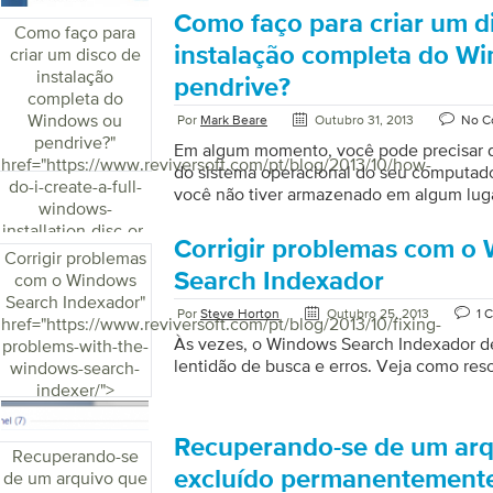
melhor, pois não incluirá todos os progr
Como faço para criar um d
Como faço para
crapware – que pode vir com a maioria d
instalação completa do W
criar um disco de
pessoas optam por reiniciar seu PC regul
instalação
pendrive?
[…]
completa do
Windows ou
Por
Mark Beare
Outubro 31, 2013
No C
pendrive?
"
Em algum momento, você pode precisar d
href="https://www.reviversoft.com/pt/blog/2013/10/how-
do sistema operacional do seu computa
do-i-create-a-full-
você não tiver armazenado em algum lugar
windows-
de obter um disco de instalação é encom
installation-disc-or-
Microsoft, do fabricante do seu PC ou de 
Corrigir problemas com o
thumbdrive/">
Corrigir problemas
(ou e-tailer) que venda sistemas operacion
Search Indexador
com o Windows
transportarão o disco de maneira convenie
Search Indexador
"
entanto, isso não significa que você não 
Por
Steve Horton
Outubro 25, 2013
1 
href="https://www.reviversoft.com/pt/blog/2013/10/fixing-
É muito fácil, basta baixar o arquivo ISO (
Às vezes, o Windows Search Indexador de
problems-with-the-
lentidão de busca e erros. Veja como reso
windows-search-
indexer/">
Recuperando-se de um arq
Recuperando-se
excluído permanentement
de um arquivo que