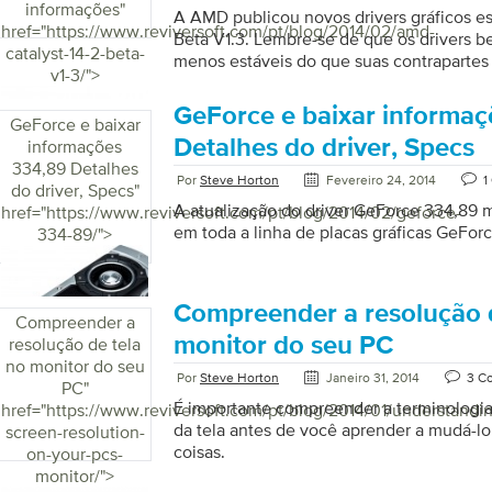
informações
"
A AMD publicou novos drivers gráficos es
href="https://www.reviversoft.com/pt/blog/2014/02/amd-
Beta V1.3. Lembre-se de que os drivers b
catalyst-14-2-beta-
menos estáveis ​​do que suas contrapartes
v1-3/">
use com cautela. Baixe os novos drivers 
Muitos de vocês estão executando os grá
GeForce e baixar informa
GeForce e baixar
pessoas com Radeon e outros gráficos e
Detalhes do driver, Specs
informações
mesa. Se você é, você vai querer essa at
334,89 Detalhes
290X é um exemplo recente de uma plac
Por
Steve Horton
Fevereiro 24, 2014
1
do driver, Specs
"
ganhos […]
A atualização do driver GeForce 334,89
href="https://www.reviversoft.com/pt/blog/2014/02/geforce-
em toda a linha de placas gráficas GeForc
334-89/">
Compreender a resolução d
Compreender a
monitor do seu PC
resolução de tela
no monitor do seu
Por
Steve Horton
Janeiro 31, 2014
3 C
PC
"
É importante compreender a terminologia
href="https://www.reviversoft.com/pt/blog/2014/01/understandi
da tela antes de você aprender a mudá-lo.
screen-resolution-
coisas.
on-your-pcs-
monitor/">