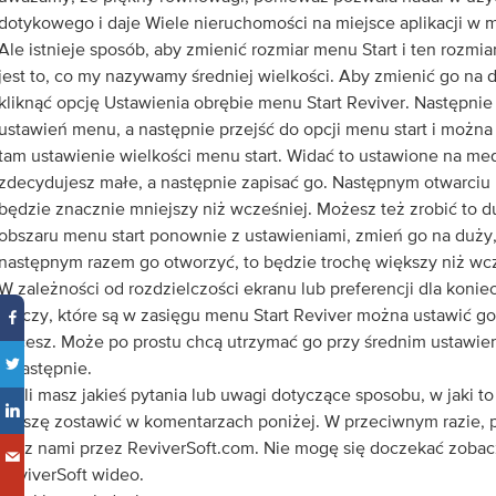
dotykowego i daje Wiele nieruchomości na miejsce aplikacji w m
Ale istnieje sposób, aby zmienić rozmiar menu Start i ten rozmiar
jest to, co my nazywamy średniej wielkości. Aby zmienić go na
kliknąć opcję Ustawienia obrębie menu Start Reviver. Następnie
ustawień menu, a następnie przejść do opcji menu start i można 
tam ustawienie wielkości menu start. Widać to ustawione na med
zdecydujesz małe, a następnie zapisać go. Następnym otwarciu 
będzie znacznie mniejszy niż wcześniej. Możesz też zrobić to du
obszaru menu start ponownie z ustawieniami, zmień go na duży,
następnym razem go otworzyć, to będzie trochę większy niż wcz
W zależności od rozdzielczości ekranu lub preferencji dla koni
rzeczy, które są w zasięgu menu Start Reviver można ustawić g
chcesz. Może po prostu chcą utrzymać go przy średnim ustawie
a następnie.
Jeśli masz jakieś pytania lub uwagi dotyczące sposobu, w jaki t
proszę zostawić w komentarzach poniżej. W przeciwnym razie, p
się z nami przez ReviverSoft.com. Nie mogę się doczekać zoba
ReviverSoft wideo.