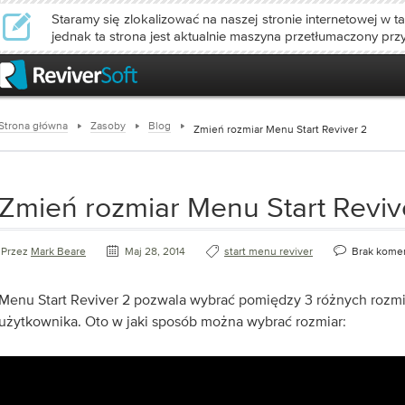
Staramy się zlokalizować na naszej stronie internetowej w ta
jednak ta strona jest aktualnie maszyna przetłumaczony prz
Strona główna
Zasoby
Blog
Zmień rozmiar Menu Start Reviver 2
Zmień rozmiar Menu Start Reviv
Przez
Mark Beare
Maj 28, 2014
start menu reviver
Brak kome
Menu Start Reviver 2 pozwala wybrać pomiędzy 3 różnych rozmia
użytkownika. Oto w jaki sposób można wybrać rozmiar: