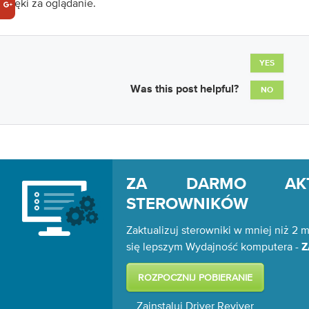
Dzięki za oglądanie.
YES
Was this post helpful?
NO
ZA DARMO AKTU
STEROWNIKÓW
Zaktualizuj sterowniki w mniej niż 2 m
się lepszym Wydajność komputera -
Z
Zainstaluj Driver Reviver