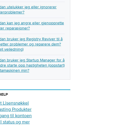
an utelukker jeg eller ignorerer
terproblemer?
an kan jeg angre eller gjenopprette
ter reparasjoner?
an bruker jeg Registry Reviver til å
 etter problemer og reparere dem?
ell veiledning)
an bruker jeg Startup Manager for å
dre starte opp hastigheten (oppstart)
atamaskinen min?
HELP
t Lisensnøkkel
sting Produkter
lgang til kontoen
ll status og mer