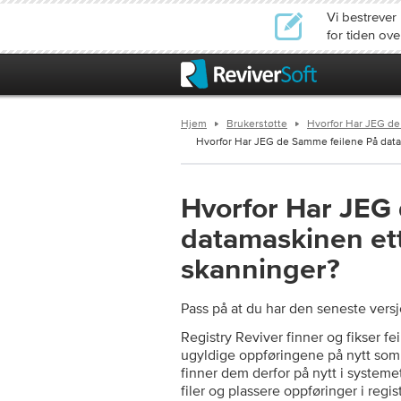
Vi bestrever
for tiden ov
Hjem
Brukerstøtte
Hvorfor Har JEG de
Hvorfor Har JEG de Samme feilene På datam
Hvorfor Har JEG
datamaskinen ett
skanninger?
Pass på at du har den seneste vers
Registry Reviver finner og fikser
ugyldige oppføringene på nytt som 
finner dem derfor på nytt i systeme
filer og plassere oppføringer i regi