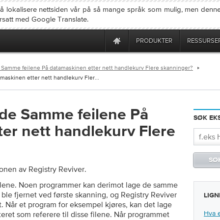
 å lokalisere nettsiden vår på så mange språk som mulig, men denne
ersatt med Google Translate.
PRODUKTER
RESSURSE
 Samme feilene På datamaskinen etter nett handlekurv Flere skanninger?
askinen etter nett handlekurv Fler...
 de Samme feilene På
SØK EK
er nett handlekurv Flere
jonen av Registry Reviver.
 feilene. Noen programmer kan derimot lage de samme
ble fjernet ved første skanning, og Registry Reviver
LIGN
t. Når et program for eksempel kjøres, kan det lage
Hva 
steret som referere til disse filene. Når programmet