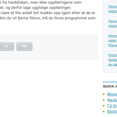
ene fra harddisken, men ikke oppføringene som
Hvord
teret, og derfor lage ugyldige oppføringer.
regis
are et lite antall feil dukker opp igjen etter at de er
 Hvis du vil fjerne filene, må du finne programmet som
Hvord
regis
Hvord
søke
(Visu
JA
NEI
Hvord
forbe
av d
QUICK 
Miste
Nedla
Få ti
Besti