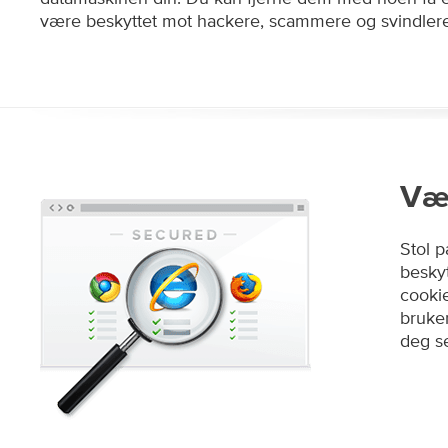
være beskyttet mot hackere, scammere og svindlere
Vær
Stol p
beskyt
cookie
bruker
deg s