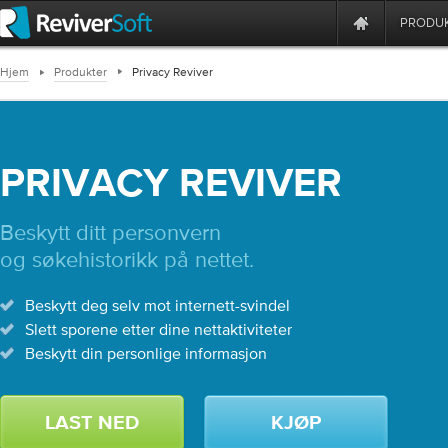
PRODU
Hjem
Produkter
Privacy Reviver
PRIVACY REVIVER
Beskytt ditt personvern
og søkehistorikk på nettet.
Beskytt deg selv mot internett-svindel
Slett sporene etter dine nettaktiviteter
Beskytt din personlige informasjon
LAST NED
KJØP