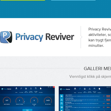
Privacy Reviv
aktiviteter, 
kan trygt fje
minutter.
GALLERI ME
Vennligst klikk på skjer