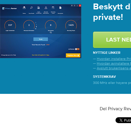
Beskytt di
private!
LAST NE
NYTTIGE LINKER
—
Hvordan installere Pr
—
Hvordan avinstallere 
—
Avslutt brukerlisens-
SYSTEMKRAV
300 MHz eller høyere pr
Del Privacy Re