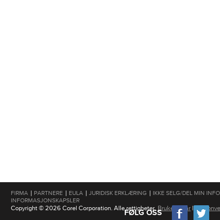
|
|
|
|
FIRMA
PARTNERE
EULA
JURIDISK ERKLÆRING
IKKE SELG/DEL MIN IN
INFORMASJONSKAPSLER
Copyright © 2026 Corel Corporation. Alle rettigheter.
Brukervilkår
|
Personve
FØLG OSS