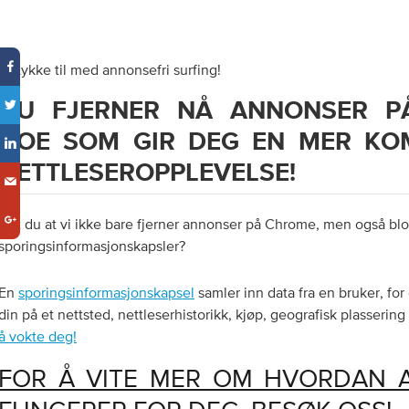
3. Lykke til med annonsefri surfing!
DU FJERNER NÅ ANNONSER P
NOE SOM GIR DEG EN MER KO
NETTLESEROPPLEVELSE!
Vet du at vi ikke bare fjerner annonser på Chrome, men også bl
sporingsinformasjonskapsler?
En
sporingsinformasjonskapsel
samler inn data fra en bruker, for
din på et nettsted, nettleserhistorikk, kjøp, geografisk plasserin
å vokte deg!
FOR Å VITE MER OM HVORDAN 