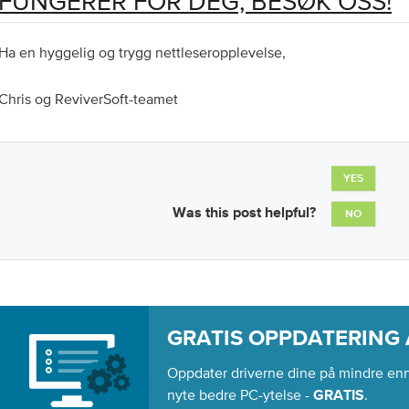
FUNGERER FOR DEG, BESØK OSS!
Ha en hyggelig og trygg nettleseropplevelse,
Chris og ReviverSoft-teamet
YES
Was this post helpful?
NO
GRATIS OPPDATERING 
Oppdater driverne dine på mindre enn 
nyte bedre PC-ytelse -
.
GRATIS