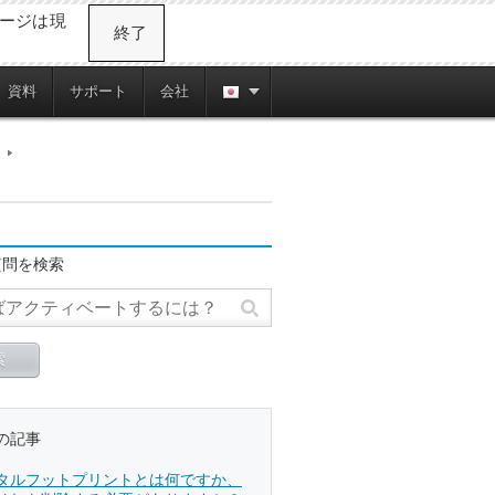
ージは現
終了
資料
サポート
会社
質問を検索
の記事
タルフットプリントとは何ですか、