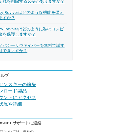
それを削除する必要がありますか？
vacy Reviverはどのような機能を備え
ますか？
vacy Reviverはどのように私のコンピ
タを保護しますか？
イバシーリヴァイバーを無料で試す
はできますか？
ヘルプ
センスキーの紛失
ンロード製品
ウントにアクセス
状況や詳細
ERSOFT サポートに連絡
応については、当社の