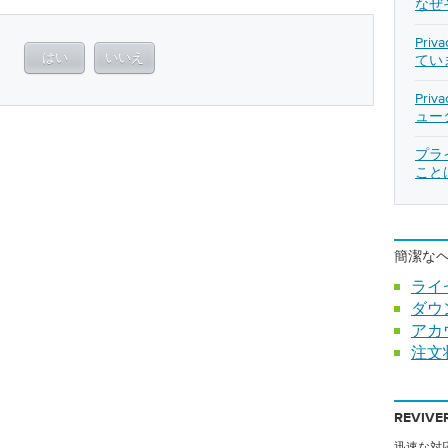
なぜ
Pri
。
はい
いいえ
てい
Pri
ュー
プラ
こと
簡潔な
ライ
ダウ
アカ
注文
REVIV
迅速な対