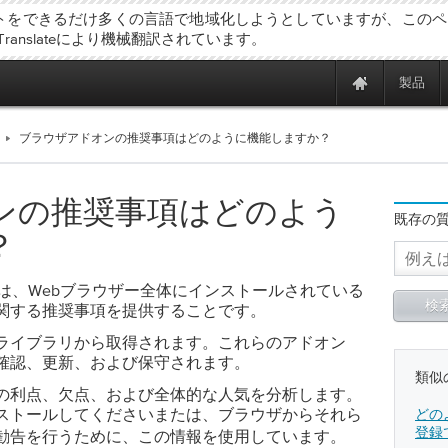
トをできるだけ多くの言語で地域化しようとしていますが、このペ
 Translateにより機械翻訳されています。
製品
ブラウザアドオンの推奨事項はどのように機能しますか？
ンの推奨事項はどのよう
既存の
？
な機能の1つは、Webブラウザー全体にインストールされている
関する推奨事項を提供することです。
ライブラリから取得されます。これらのアドオン
確認、更新、および保守されます。
類似
の利点、欠点、および全体的な人気を分析します。
ストールし
または、ブラウザからそれら
どのよ
てください
登録
勧告を行うために、この情報を使用しています。