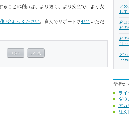
することの利点は、より速く、より安全で、より安
どのよ
して
問い合わせください
。喜んでサポートさ
せて
いただ
私は
私の
私の
はIn
。
はい
いいえ
どの
Ins
簡潔な
ライ
ダウ
アカ
注文