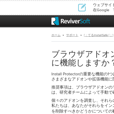
ウェブサイ
在Google
ホーム
サポート
[：てるInstallSafe [：]
ブラウザアドオ
に機能しますか
Install Protectorの重要
さまざまなアドオンや拡張機能に
推奨事項は、ブラウザアドオンの
は、研究者チームによって手動で
個々のアドオンを調査し、それら
私たちは、あなたがそれらをイン
を
すべきかどうかについての
削除