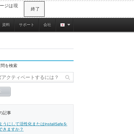
ージは現
終了
資料
サポート
会社
質問を検索
の記事
うにして活性化またはInstallSafeを
できますか？