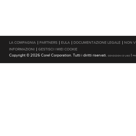
|
|
|
|
LA COMPAGNIA
PARTNERS
EULA
DOCUMENTAZIONE LEGALE
NON V
|
INFORMAZIONI
GESTISCI I MIEI COOKIE
Copyright © 2026 Corel Corporation. Tutti i diritti riservati.
|
CONDIZIONI D'USO
PR