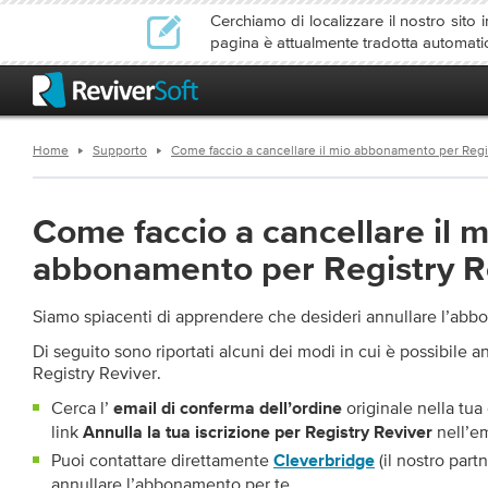
Cerchiamo di localizzare il nostro sito i
pagina è attualmente tradotta automati
Home
Supporto
Come faccio a cancellare il mio abbonamento per Regi
Come faccio a cancellare il m
abbonamento per Registry R
Siamo spiacenti di apprendere che desideri annullare l’ab
Di seguito sono riportati alcuni dei modi in cui è possibile 
Registry Reviver.
Cerca l’
originale nella tua 
email di conferma dell’ordine
link
nell’em
Annulla la tua iscrizione per Registry Reviver
Puoi contattare direttamente
(il nostro part
Cleverbridge
annullare l’abbonamento per te