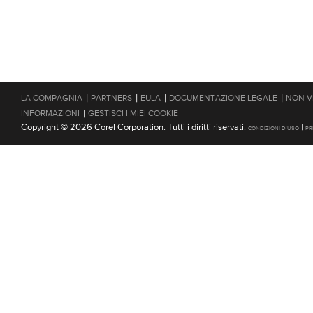
|
|
|
|
LA COMPAGNIA
PARTNERS
EULA
DOCUMENTAZIONE LEGALE
NON V
|
INFORMAZIONI
GESTISCI I MIEI COOKIE
Copyright © 2026 Corel Corporation. Tutti i diritti riservati.
|
CONDIZIONI D'USO
PR