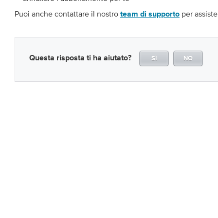
Puoi anche contattare il nostro
per assiste
team di supporto
Questa risposta ti ha aiutato?
SÌ
NO