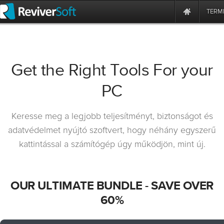
TERM
Get the Right Tools For your
PC
Keresse meg a legjobb teljesítményt, biztonságot és
adatvédelmet nyújtó szoftvert, hogy néhány egyszerű
kattintással a számítógép úgy működjön, mint új.
OUR ULTIMATE BUNDLE -
SAVE OVER
60%