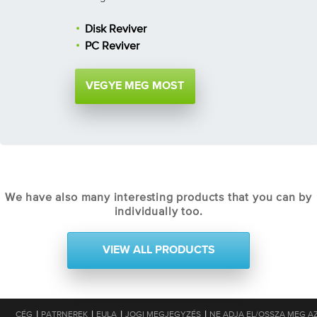
Disk Reviver
PC Reviver
VEGYE MEG MOST
We have also many interesting products that you can by
individually too.
VIEW ALL PRODUCTS
|
|
|
|
CÉG
PATRNEREK
EULA
JOGI MEGJEGYZÉS
NE ADJA EL/OSSZA MEG A