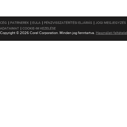
|
|
|
|
CÉG
PATRNEREK
EULA
PÉNZVISSZATÉRÍTÉSI ELJÁRÁS
JOGI MEGJEGYZÉS
|
ADATAIMAT
COOKIE-IM KEZELÉSE
Copyright © 2026 Corel Corporation. Minden jog fenntartva.
Használati feltétele