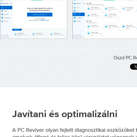
Oszd PC Re
Javítani és optimalizálni
A PC Reviver olyan fejlett diagnosztikai eszközöket 
amelyek átfogó és teljes körű vizsgálatot végeznek 