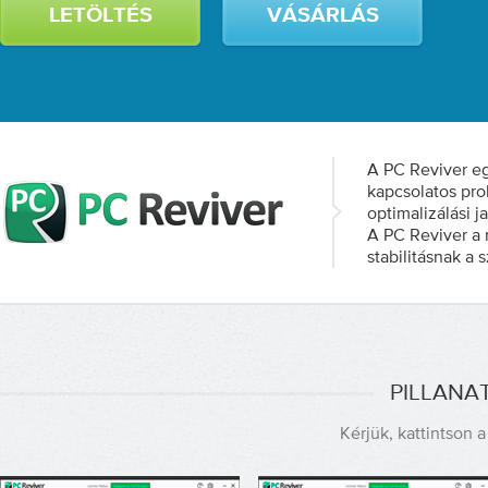
LETÖLTÉS
VÁSÁRLÁS
A PC Reviver e
kapcsolatos pro
optimalizálási j
A PC Reviver a 
stabilitásnak a 
PILLANA
Kérjük, kattintson 