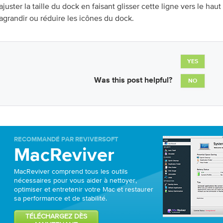
ajuster la taille du dock en faisant glisser cette ligne vers le hau
agrandir ou réduire les icônes du dock.
YES
Was this post helpful?
NO
RECOMMANDÉ PAR REVIVERSOFT
MacReviver
MacReviver comprend tous les outils
nécessaires pour vous aider à nettoyer,
optimiser et entretenir votre Mac et restaurer
sa performance et de stabilité.
TÉLÉCHARGEZ DÈS