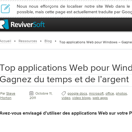
Nous nous efforçons de localiser notre site Web dans l
possible, mais cette page est actuellement traduite par Goog
Accueil
Ressources
Blog
Top applications Web pour Windows – Gagnez
Top applications Web pour Win
Gagnez du temps et de l’argent
Par
Steve
Octobre 11,
google docs
,
microsoft
,
office
,
photos
,
Horton
2011
video
,
video blogs
,
web apps
Avez-vous envisagé d’utiliser des applications Web sur votre