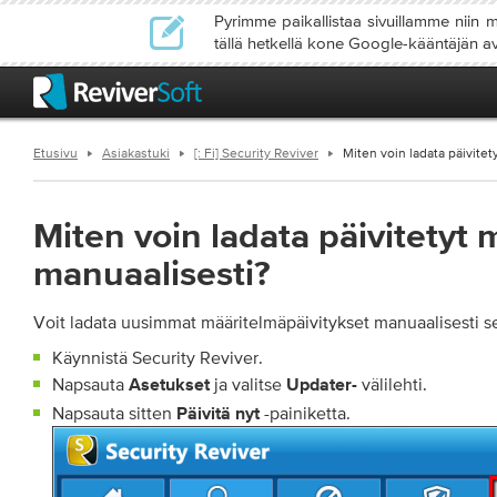
Pyrimme paikallistaa sivuillamme niin m
tällä hetkellä kone Google-kääntäjän av
Etusivu
Asiakastuki
[: Fi] Security Reviver
Miten voin ladata päivitet
Miten voin ladata päivitetyt 
manuaalisesti?
Voit ladata uusimmat määritelmäpäivitykset manuaalisesti se
Käynnistä Security Reviver.
Napsauta
ja valitse
välilehti.
Asetukset
Updater-
Napsauta sitten
-painiketta.
Päivitä nyt