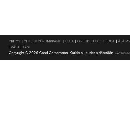
|
|
|
|
YRITYS
YHTEISTYÖKUMPPANIT
EULA
OIKEUDELLISET TIEDOT
ÄLÄ MY
EVÄSTEITÄNI
Copyright © 2026 Corel Corporation. Kaikki oikeudet pidätetään.
KÄYTTÖEHD