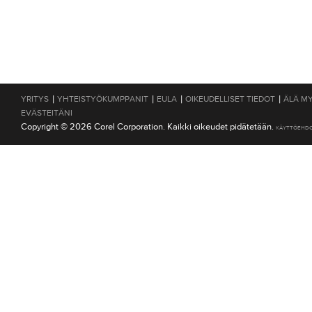
|
|
|
|
YRITYS
YHTEISTYÖKUMPPANIT
EULA
OIKEUDELLISET TIEDOT
ÄLÄ MY
EVÄSTEITÄNI
Copyright © 2026 Corel Corporation. Kaikki oikeudet pidätetään.
KÄYTTÖEHD