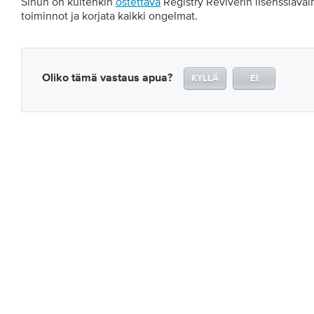
Sinun on kuitenkin
ostettava
Registry Reviverin lisenssiavain
toiminnot ja korjata kaikki ongelmat.
Oliko tämä vastaus apua?
KYLLÄ
EI