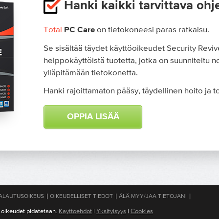
Hanki kaikki tarvittava ohj
Total
on tietokoneesi paras ratkaisu.
PC Care
Se sisältää täydet käyttöoikeudet Security Reviv
helppokäyttöistä tuotetta, jotka on suunniteltu
ylläpitämään tietokonetta.
Hanki rajoittamaton pääsy, täydellinen hoito ja 
OPPIA LISÄÄ
|
|
|
ALAUTUSOIKEUS
OIKEUDELLISET TIEDOT
ÄLÄ MYY/JAA TIETOJANI
 oikeudet pidätetään.
Käyttöehdot
|
Yksityisyys
|
Cookies