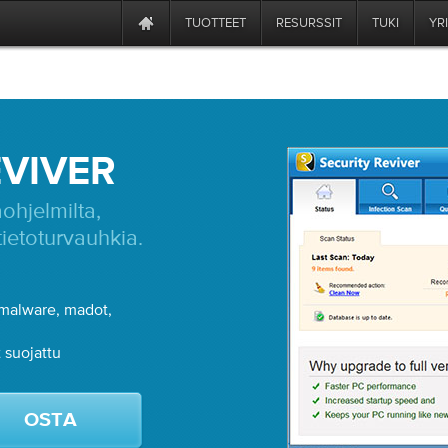
TUOTTEET
RESURSSIT
TUKI
YR
EVIVER
ohjelmilta,
tietoturvauhkia.
 malware, madot,
t suojattu
OSTA