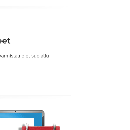
eet
varmistaa olet suojattu