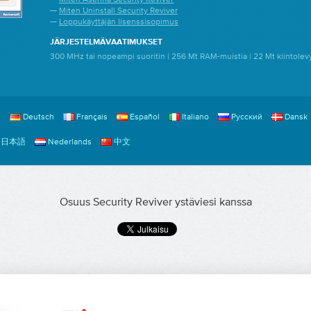
—
Miten Uninstall Security Reviver
—
Loppukäyttäjän lisenssisopimus
JÄRJESTELMÄVAATIMUKSET
300 MHz tai nopeampi suoritin | 256 Mt RAM-muistia | 22 Mt kiintolevy
h
Deutsch
Français
Español
Italiano
Русский
Dansk
日本語
Nederlands
中文
Osuus Security Reviver ystäviesi kanssa