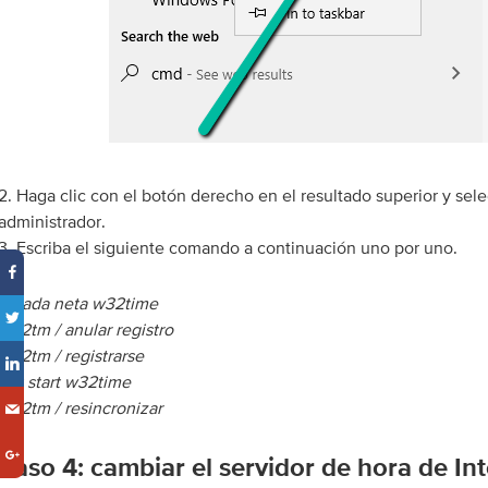
2. Haga clic con el botón derecho en el resultado superior y se
administrador.
3. Escriba el siguiente comando a continuación uno por uno.
parada neta w32time
w32tm / anular registro
w32tm / registrarse
net start w32time
w32tm / resincronizar
Paso 4: cambiar el servidor de hora de In