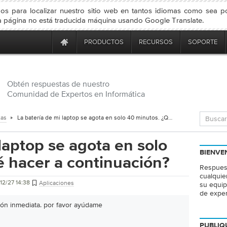
s para localizar nuestro sitio web en tantos idiomas como sea pos
 página no está traducida máquina usando Google Translate.
PRODUCTOS
RECURSOS
SOPORTE
Obtén respuestas de nuestro
Comunidad de Expertos en Informática
tas
La batería de mi laptop se agota en solo 40 minutos. ¿Qué hacer a continuación?
laptop se agota en solo
BIENVE
 hacer a continuación?
Respuest
cualquie
12/27 14:38
Aplicaciones
su equip
de exper
ión inmediata. por favor ayúdame
PUBLIQ