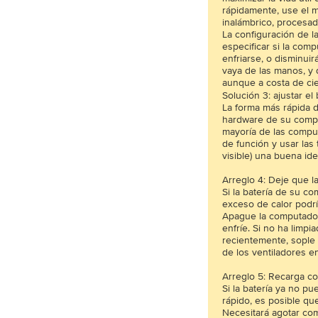
rápidamente, use el 
inalámbrico, procesado
La configuración de la
especificar si la com
enfriarse, o disminui
vaya de las manos, y d
aunque a costa de cie
Solución 3: ajustar el b
La forma más rápida de
hardware de su computa
mayoría de las comput
de función y usar las 
visible) una buena ide
Arreglo 4: Deje que l
Si la batería de su co
exceso de calor podrí
Apague la computador
enfríe. Si no ha limpi
recientemente, sople u
de los ventiladores en
Arreglo 5: Recarga c
Si la batería ya no 
rápido, es posible q
Necesitará agotar co