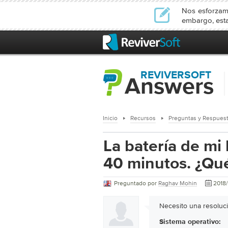
Nos esforzamo
embargo, esta
REVIVERSOFT
Answers
Inicio
Recursos
Preguntas y Respues
La batería de mi 
40 minutos. ¿Qué
Preguntado por
Raghav Mohin
2018/
Necesito una resoluc
Sistema operativo: