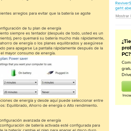
ReviverS
geht abe
ientes arreglos para evitar que la batería se agote
Mostrar 
configuración de tu plan de energía
miento siempre es tentador (después de todo, usted es un
imiento), pero quemará su batería mucho más rápidamente,
¿Ti
 ahorro de energía o los planes equilibrados y asegúrese
pro
ado para apagarse La pantalla rápidamente después de la
s el mayor consumo de energía.
PC?
Comp
grat
Driv
Inici
pciones de energía y desde aquí puede seleccionar entre
dos: Equilibrado, Ahorro de energía o Alto rendimiento.
 configuración avanzada de energía
onfiguración de batería activada esté configurada para
 de la batería; cambie el plan para apagar el disco duro