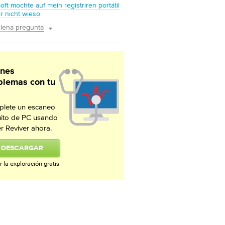
oft mochte auf mein registriren portátil
r nicht wieso
llena pregunta
enes
blemas con tu
lete un escaneo
uito de PC usando
er Reviver ahora.
DESCARGAR
ar la exploración gratis