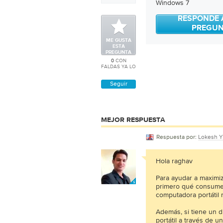
Windows 7
RESPONDE 
PREGU
ME GUSTA
ESTA
PREGUNTA
0
CON
FALDAS YA LO
Seguir
MEJOR RESPUESTA
Respuesta por:
Lokesh Y
Hola raghav
Para ayudar a maximiza
primero qué consume l
computadora portátil
Además, si tiene un 
portátil a través de 