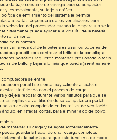
modo de bajo consumo de energía para su adaptador
r y, especialmente, su tarjeta gráfica.
 política de enfriamiento del sistema le permite
putadora portátil dependerá de los ventiladores para
rá la velocidad del procesador cuando la temperatura se le
efinitivamente puede ayudar a la vida útil de la batería,
rto rendimiento.
rillo de la pantalla
 salvar la vida útil de la batería es usar los botones de
dora portátil para controlar el brillo de la pantalla; la
adoras portátiles requieren mantener presionada la tecla
teclas de brillo, y bajarla lo más que pueda (mientras esté
a.
a computadora se enfríe.
mputadora portátil se siente muy caliente al tacto, el
a estar interfiriendo con el proceso de carga.
a y déjela reposar durante varios minutos para que se
ado las rejillas de ventilación de su computadora portátil
na lata de aire comprimido en las rejillas de ventilación
 ángulo, en ráfagas cortas, para eliminar algo de polvo.
ompleta
puede mantener su carga y se agota extremadamente
ue pueda guardarla haciendo una recarga completa.
mpletamente la batería para que esto funcione, de modo