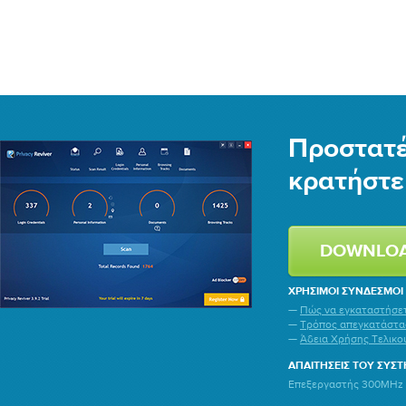
Προστατέ
κρατήστε 
DOWNLO
ΧΡΉΣΙΜΟΙ ΣΎΝΔΕΣΜΟΙ
—
Πώς να εγκαταστήσετε
—
Τρόπος απεγκατάστασ
—
Άδεια Χρήσης Τελικο
ΑΠΑΙΤΉΣΕΙΣ ΤΟΥ ΣΥΣ
Επεξεργαστής 300MHz ή