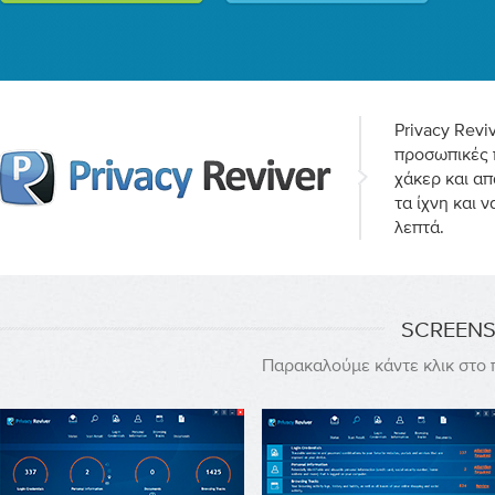
Privacy Revi
προσωπικές 
χάκερ και απ
τα ίχνη και 
λεπτά.
SCREENS
Παρακαλούμε κάντε κλικ στο 