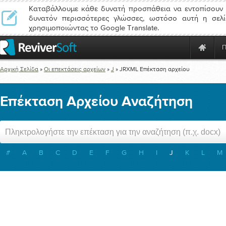
Καταβάλλουμε κάθε δυνατή προσπάθεια να εντοπίσουν 
δυνατόν περισσότερες γλώσσες, ωστόσο αυτή η σελί
χρησιμοποιώντας το Google Translate.
Αρχική Σελίδα
»
Οι επεκτάσεις αρχείων
»
J
»
JRXML
Επέκταση αρχείου
Επέκταση Αρχείου Αναζήτηση
#
A
B
C
D
E
F
G
H
I
J
K
L
M