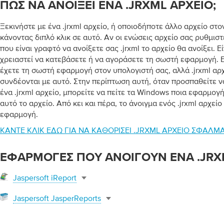
ΠΏΣ ΝΑ ΑΝΟΊΞΕΙ ΈΝΑ .JRXML ΑΡΧΕΊΟ;
Ξεκινήστε με ένα .jrxml αρχείο, ή οποιοδήποτε άλλο αρχείο στο
κάνοντας διπλό κλικ σε αυτό. Αν οι ενώσεις αρχείο σας ρυθμισ
που είναι γραφτό να ανοίξετε σας .jrxml το αρχείο θα ανοίξει. Ε
χρειαστεί να κατεβάσετε ή να αγοράσετε τη σωστή εφαρμογή. Εί
έχετε τη σωστή εφαρμογή στον υπολογιστή σας, αλλά .jrxml αρ
συνδέονται με αυτό. Στην περίπτωση αυτή, όταν προσπαθείτε ν
ένα .jrxml αρχείο, μπορείτε να πείτε τα Windows ποια εφαρμογή
αυτό το αρχείο. Από κει και πέρα, το άνοιγμα ενός .jrxml αρχείο
εφαρμογή.
ΚΆΝΤΕ ΚΛΙΚ ΕΔΏ ΓΙΑ ΝΑ ΚΑΘΟΡΊΣΕΙ .JRXML ΑΡΧΕΊΟ ΣΦΆΛ
ΕΦΑΡΜΟΓΈΣ ΠΟΥ ΑΝΟΊΓΟΥΝ ΈΝΑ .JRX
Jaspersoft iReport
Jaspersoft JasperReports