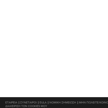
|
|
|
|
ΕΤΑΙΡΕΊΑ
ΣΥΝΈΤΑΙΡΟΙ
EULA
ΝΟΜΙΚΉ ΣΗΜΕΊΩΣΗ
ΜΗΝ ΠΩΛΕΊΤΕ/ΚΟΙΝΟ
ΔΙΑΧΕΊΡΙΣΗ ΤΩΝ COOKIES ΜΟΥ