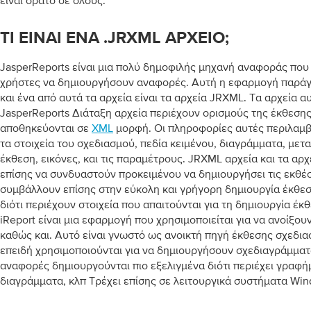
είναι ορατό σε όλους.
ΤΙ ΕΊΝΑΙ ΈΝΑ .JRXML ΑΡΧΕΊΟ;
JasperReports είναι μια πολύ δημοφιλής μηχανή αναφοράς που 
χρήστες να δημιουργήσουν αναφορές. Αυτή η εφαρμογή παράγει
και ένα από αυτά τα αρχεία είναι τα αρχεία JRXML. Τα αρχεία α
JasperReports Διάταξη αρχεία περιέχουν ορισμούς της έκθεσης
αποθηκεύονται σε
XML
μορφή. Οι πληροφορίες αυτές περιλαμβά
τα στοιχεία του σχεδιασμού, πεδία κειμένου, διαγράμματα, μετα
έκθεση, εικόνες, και τις παραμέτρους. JRXML αρχεία και τα α
επίσης να συνδυαστούν προκειμένου να δημιουργήσει τις εκθέ
συμβάλλουν επίσης στην εύκολη και γρήγορη δημιουργία έκθεσ
διότι περιέχουν στοιχεία που απαιτούνται για τη δημιουργία έκθ
iReport είναι μια εφαρμογή που χρησιμοποιείται για να ανοίξου
καθώς και. Αυτό είναι γνωστό ως ανοικτή πηγή έκθεσης σχεδια
επειδή χρησιμοποιούνται για να δημιουργήσουν σχεδιαγράμμα
αναφορές δημιουργούνται πιο εξελιγμένα διότι περιέχει γραφήμ
διαγράμματα, κλπ Τρέχει επίσης σε λειτουργικά συστήματα Win