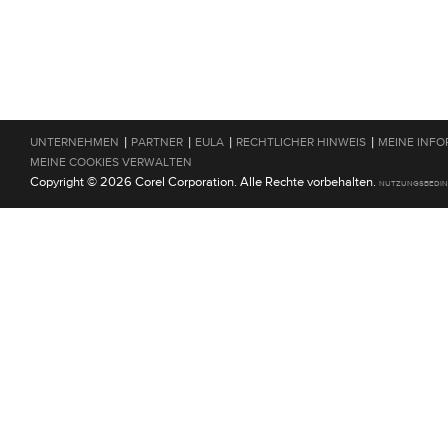
|
|
|
|
UNTERNEHMEN
PARTNER
EULA
RECHTLICHER HINWEIS
MEINE INFO
MEINE COOKIES VERWALTEN
Copyright © 2026 Corel Corporation. Alle Rechte vorbehalten.
NUTZUNGSBEDI