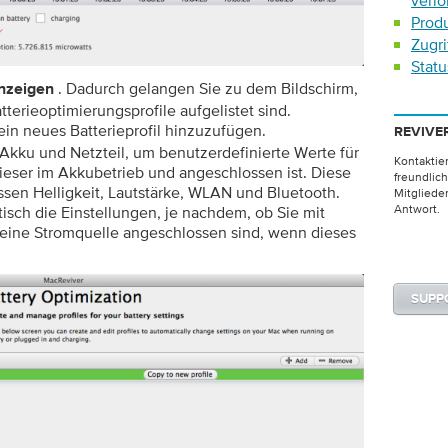
verlo
Prod
Zugri
Statu
. Dadurch gelangen Sie zu dem Bildschirm,
anzeigen
atterieoptimierungsprofile aufgelistet sind.
in neues Batterieprofil hinzuzufügen.
REVIVE
 Akku und Netzteil, um benutzerdefinierte Werte für
Kontaktie
eser im Akkubetrieb und angeschlossen ist. Diese
freundlic
sen Helligkeit, Lautstärke, WLAN und Bluetooth.
Mitglieder
Antwort.
sch die Einstellungen, je nachdem, ob Sie mit
 eine Stromquelle angeschlossen sind, wenn dieses
SUPP