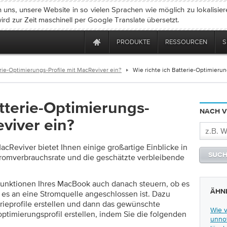
uns, unsere Website in so vielen Sprachen wie möglich zu lokalisier
ird zur Zeit maschinell per Google Translate übersetzt.
PRODUKTE
RESSOURCEN
S
erie-Optimierungs-Profile mit MacReviver ein?
Wie richte ich Batterie-Optimierun
atterie-Optimierungs-
NACH V
eviver ein?
cReviver bietet Ihnen einige großartige Einblicke in
romverbrauchsrate und die geschätzte verbleibende
funktionen Ihres MacBook auch danach steuern, ob es
ÄHNL
b es an eine Stromquelle angeschlossen ist. Dazu
rieprofile erstellen und dann das gewünschte
Wie 
optimierungsprofil erstellen, indem Sie die folgenden
unno