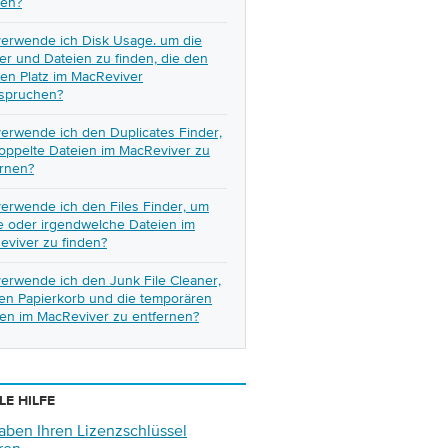
hen?
verwende ich Disk Usage. um die
r und Dateien zu finden, die den
en Platz im MacReviver
spruchen?
erwende ich den Duplicates Finder,
oppelte Dateien im MacReviver zu
ernen?
erwende ich den Files Finder, um
e oder irgendwelche Dateien im
eviver zu finden?
erwende ich den Junk File Cleaner,
en Papierkorb und die temporären
ien im MacReviver zu entfernen?
LE HILFE
aben Ihren Lizenzschlüssel