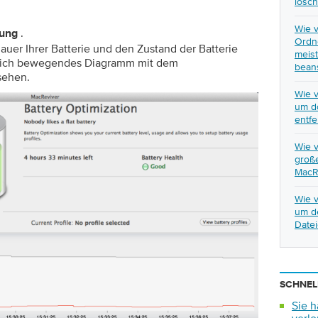
lösc
Wie 
.
rung
Ordne
auer Ihrer Batterie und den Zustand der Batterie
meist
 sich bewegendes Diagramm mit dem
bean
sehen.
Wie v
um d
entf
Wie v
groß
MacR
Wie v
um d
Date
SCHNEL
Sie h