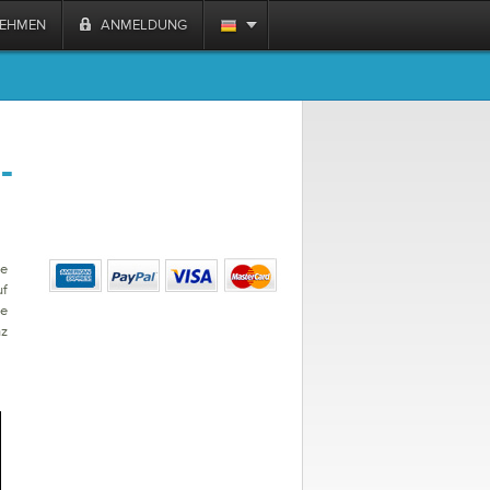
NEHMEN
ANMELDUNG
-
ie
uf
ne
nz