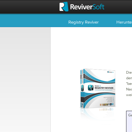
Registry Reviver
Herunte
Die
de
"be
Nac
wei
Ge