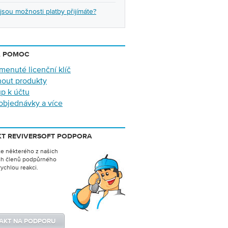
jsou možnosti platby přijímáte?
Á POMOC
enuté licenční klíč
nout produkty
up k účtu
objednávky a více
T REVIVERSOFT PODPORA
te některého z našich
ch členů podpůrného
ychlou reakci.
AKT NA PODPORU