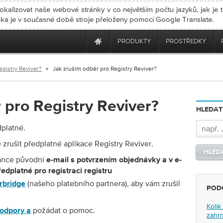
okalizovat naše webové stránky v co největším počtu jazyků, jak je 
ánka je v současné době stroje přeloženy pomocí Google Translate.
PRODUKTY
PROSTŘEDKY
egistry Reviver?
Jak zruším odběr pro Registry Reviver?
 pro Registry Reviver?
HLEDAT
dplatné.
zrušit předplatné aplikace Registry Reviver.
ránce původní
e-mail s potvrzením objednávky a v e-
ředplatné pro registraci registru
(našeho platebního partnera), aby vám zrušil
rbridge
POD
Kolik
požádat o pomoc.
odpory a
zahr