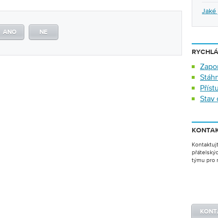
Jaké 
ANO
NE
RYCHL
Zapom
Stáh
Příst
Stav 
KONTAK
Kontaktuj
přátelský
týmu pro r
KONT