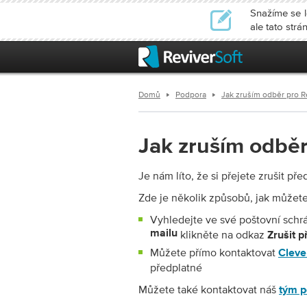
Snažíme se l
ale tato str
Domů
Podpora
Jak zruším odběr pro R
Jak zruším odběr
Je nám líto, že si přejete zrušit pře
Zde je několik způsobů, jak můžete 
Vyhledejte ve své poštovní sch
mailu
klikněte na odkaz
Zrušit p
Můžete přímo kontaktovat
Cleve
předplatné
Můžete také kontaktovat náš
tým p