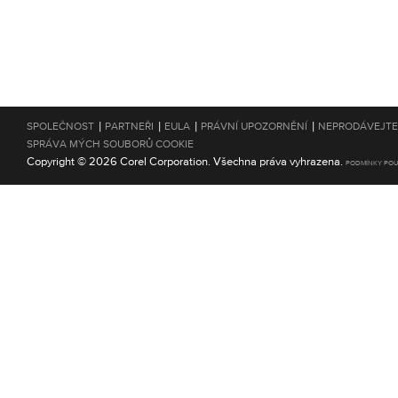
|
|
|
|
SPOLEČNOST
PARTNEŘI
EULA
PRÁVNÍ UPOZORNĚNÍ
NEPRODÁVEJTE
SPRÁVA MÝCH SOUBORŮ COOKIE
Copyright © 2026 Corel Corporation. Všechna práva vyhrazena.
PODMÍNKY POU