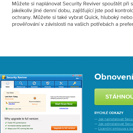
Můžete si naplánovat Security Reviver spouštět při 
jakékoliv jiné denní dobu, zajišťující jste pod kontro
ochrany. Můžete si také vybrat Quick, hluboký nebo 
prověřování v závislosti na vašich potřebách a prefe
Obnovení
STÁHNO
RYCHLÉ ODKAZY
—
Jak nainstalovat Secu
—
Jak odinstalovat Secu
—
Licenční smlouva s k