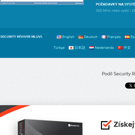
POŽADAVKY NA SYST
300 MHz nebo vyšší | 2
English
Deutsch
Français
Es
SECURITY REVIVER MLUVÍ:
Türkçe
日本語
Nederlands
中文
Podíl Security R
Získe