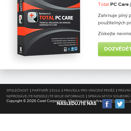
Total
j
PC Care
Zahrnuje plný p
použitelných p
Získejte neome
DOZVĚDĚT
|
|
|
|
SPOLEČNOST
PARTNEŘI
EULA
PRAVIDLA PRO VRÁCENÍ PENĚZ
PRÁVNÍ
|
NEPRODÁVEJTE/NESDÍLEJTE MOJE INFORMACE
SPRÁVA MÝCH SOUBORŮ 
Copyright © 2026 Corel Corporation. Všechna práva vyhrazena.
Podmínky po
NÁSLEDUJTE NÁS