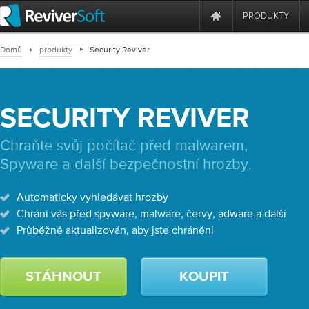
PRODUKTY
Domů
produkty
Security Reviver
SECURITY REVIVER
Chraňte svůj počítač před malwarem,
Spyware a další bezpečnostní hrozby.
Automaticky vyhledávat hrozby
Chrání vás před spyware, malware, červy, adware a další
Průběžně aktualizován, aby jste chráněni
STÁHNOUT
KOUPIT