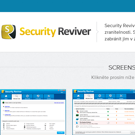
Security Reviv
zranitelnosti.
zabránit jim v
SCREENS
Klikněte prosím níže