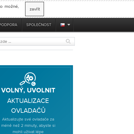
 to možné,
zavřít
PODPORA
SPOLEČNOST
VOLNÝ, UVOLNIT
AKTUALIZACE
OVLADAČŮ
Aktualizujte své ovladače za
méně než 2 minuty, abyste si
mohli užívat lépe