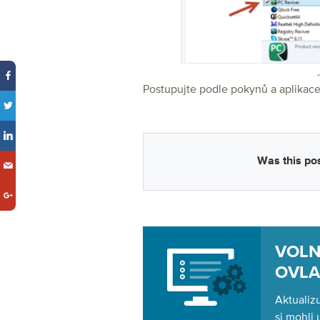
Postupujte podle pokynů a aplikac
Was this pos
VOLN
OVL
Aktualiz
si mohli