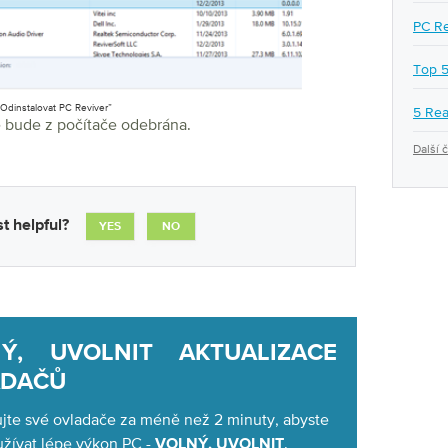
PC Re
Top 5
“Odinstalovat PC Reviver”
5 Rea
e bude z počítače odebrána.
Další 
t helpful?
YES
NO
Ý, UVOLNIT AKTUALIZACE
ADAČŮ
ujte své ovladače za méně než 2 minuty, abyste
 užívat lépe výkon PC -
.
VOLNÝ, UVOLNIT