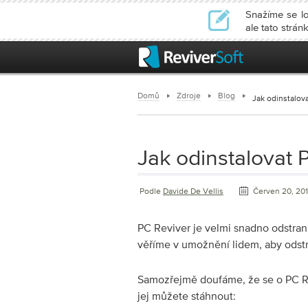
Snažíme se lo
ale tato strá
Domů
Zdroje
Blog
Jak odinstalov
Jak odinstalovat 
Podle
Davide De Vellis
Červen 20, 20
PC Reviver je velmi snadno odstran
věříme v umožnění lidem, aby odstra
Samozřejmě doufáme, že se o PC Revi
jej můžete stáhnout: