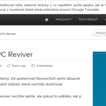
kalizovat naše webové stránky v co největším počtu jazyků, jak je
nka je v současné době stroje přeloženy pomocí Google Translate.
PRODUKTY
PROSTŘEDKY
at PC Reviver
PC Reviver
14
Žádné tagy
2 Comments
itelný. Ve společnosti ReviverSoft velmi důrazně
nili žádosti, které nechtějí dodržovat.
ver necítíte takhle, ale pokud to uděláte, tak si