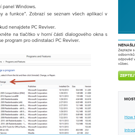
ací panel Windows.
y a funkce”. Zobrazí se seznam všech aplikací v
kud nenajdete PC Reviver.
něte na tlačítko v horní části dialogového okna s
se program pro odinstalaci PC Reviver.
NENAŠL
Zeptejte s
odborníků 
odpověď 
vůbec.
MOST
How t
Intro