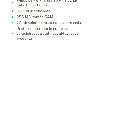
Windows ® 8,7, Vista a XP na 32 bit
nebo 64 bit Edition.
300 MHz nebo vyšší
256 MB paměti RAM
22mb volného místa na pevném disku
Přístup k internetu je nutné se
zaregistrovat a stáhnout aktualizace
produktu