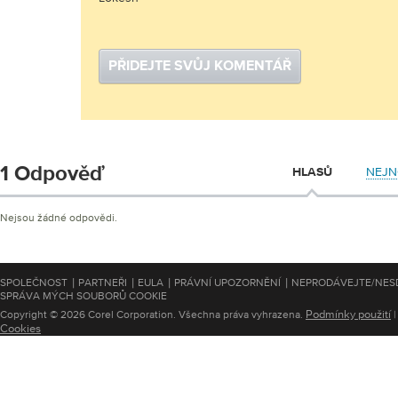
PŘIDEJTE SVŮJ KOMENTÁŘ
1 Odpověď
NEJN
HLASŮ
Nejsou žádné odpovědi.
|
|
|
|
SPOLEČNOST
PARTNEŘI
EULA
PRÁVNÍ UPOZORNĚNÍ
NEPRODÁVEJTE/NESD
SPRÁVA MÝCH SOUBORŮ COOKIE
Podmínky použití
Copyright © 2026 Corel Corporation. Všechna práva vyhrazena.
Cookies