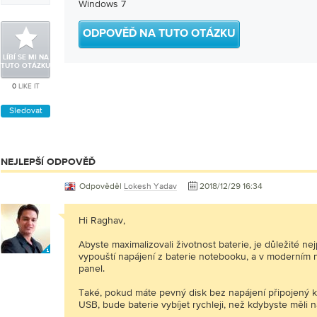
Windows 7
ODPOVĚĎ NA TUTO OTÁZKU
LÍBÍ SE MI NA
TUTO OTÁZKU
0
LIKE IT
Sledovat
NEJLEPŠÍ ODPOVĚĎ
Odpověděl
Lokesh Yadav
2018/12/29 16:34
Hi Raghav,
Abyste maximalizovali životnost baterie, je důležité n
vypouští napájení z baterie notebooku, a v moderním 
panel.
Také, pokud máte pevný disk bez napájení připojený 
USB, bude baterie vybíjet rychleji, než kdybyste měli n