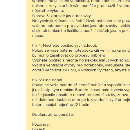
spoléhat na chlazení ventilátorů, nebo zpomalí proceso
unikne z ruky, a určitě vám pomůže prodloužit životnos
nějakého výkonu.
Oprava 3: Upravte jas obrazovky
Nejrychlejší způsob, jak šetřit životnost baterie, je pou
vašeho notebooku pro ovládání jasu obrazovky - větš
stisknutí funkčního tlačítka a použití tlačítek jasu a pok
nápad.
Fix 4: Nechejte počítač vychladnout.
Pokud se vaše baterie notebooku cítí velmi horká na d
by mohlo zasahovat do procesu nabíjení.
Vypněte počítač a nechte ho několik minut vychladnou
vyčistili ventilační otvory pro notebooky, vyfoukejte p
otvorů ventilátoru v úhlu, v krátkých vývrtech, abyste o
Fix 5: Plné dobití
Pokud se vaše baterie již nedaří nabíjet a vypouští s
ji uložit úplným dobitím. Budete muset baterii zcela vyp
takže jakmile dosáhne nulové procentní sazby, znovu
mít dokonce dostatek energie k zavedení. Nyní připojt
baterii nabíjet nejméně 12 hodin.
Doufám, že to pomůže.
Pozdravy,
Lokesh