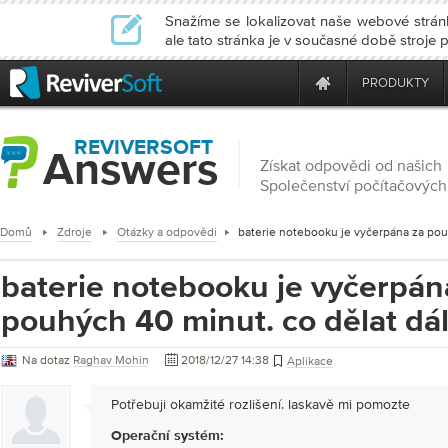
Snažíme se lokalizovat naše webové stránk
ale tato stránka je v současné době stroje
PRODUKTY
REVIVERSOFT
Answers
Získat odpovědi od našich
Společenství počítačových
Domů
Zdroje
Otázky a odpovědi
baterie notebooku je vyčerpán
pouhých 40 minut. co dělat dá
Na dotaz
Raghav Mohin
2018/12/27 14:38
Aplikace
Potřebuji okamžité rozlišení. laskavě mi pomozte
Operační systém: