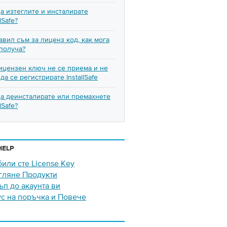
да изтеглите и инсталирате
llSafe?
авил съм за лиценз код, как мога
 получа?
ицензен ключ не се приема и не
да се регистрирате InstallSafe
да деинсталирате или премахнете
llSafe?
HELP
били сте License Key
гляне Продукти
ъп до акаунта ви
ус на поръчка и Повече