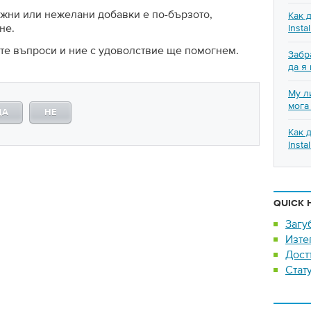
ужни или нежелани добавки е по-бързото,
Как 
не.
Insta
те въпроси и ние с удоволствие ще помогнем.
Забр
да я
My л
мога 
ДА
НЕ
Как 
Insta
QUICK 
Загу
Изте
Дост
Стат