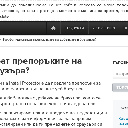
емим да локализираме нашия сайт в колкото се може повеч
ъзможно, но тази страница в момента е машина за превод, изп
late.
ПРОДУКТИ
ИЗТОЧНИЦИ
П
Как функционират препоръките на добавките в браузъра?
ат препоръките на
ТЪРСЕ
аузъра?
 на Install Protector е да предлага препоръки за
 инсталирани във вашите уеб браузъри.
та библиотека с добавки за браузъри, които се
ържат ръчно от нашия екип от изследователи.
ПОД
, анализираме техните предимства, недостатъци и
ползваме тази информация, за да направим
Как 
регис
сталирани или да ги
от браузъра си.
премахнете