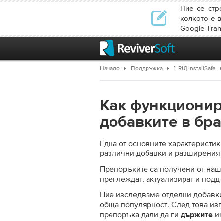
Ние се стр
колкото е в
Google Trans
Начало
Поддръжка
[: RU] InstallSafe
Как функционир
добавките в бр
Една от основните характеристики
различни добавки и разширения,
Препоръките са получени от наша
преглеждат, актуализират и подд
Ние изследваме отделни добавки
обща популярност. След това из
препоръка дали да ги
ин
държите