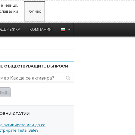
е езици,
олзвайки
близо
ОДДРЪЖКА
КОМПАНИЯ
НЕ СЪЩЕСТВУВАЩИТЕ ВЪПРОСИ
ОБНИ СТАТИИ
да активирате или да се
трирате InstallSafe?