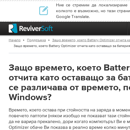
Ние се стремим да локализираме 
колкото е възможно, но тази стран
Google Translate.
Начало
Поддръжка
Защо времето, което Battery Optimizer отчита 
Защо времето, което Battery Optimizer отчита като оставащо за батерият
Защо времето, което Batter
отчита като оставащо за ба
се различава от времето, п
Windows?
Времето, което остава при стойността на заряда в момен
повечето лаптопи (някои изобщо не показват тази стойно
да не варира прекалено, дори когато компютърът Ви е м
Optimizer обаче Ви показва в реално време колко мину