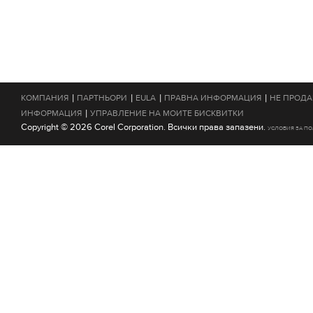
|
|
|
|
КОМПАНИЯ
ПАРТНЬОРИ
EULA
ПРАВНА ИНФОРМАЦИЯ
НЕ ПРОДА
|
ИНФОРМАЦИЯ
УПРАВЛЕНИЕ НА МОИТЕ БИСКВИТКИ
Copyright © 2026 Corel Corporation. Всички права запазени.
УСЛОВИЯ ЗА П