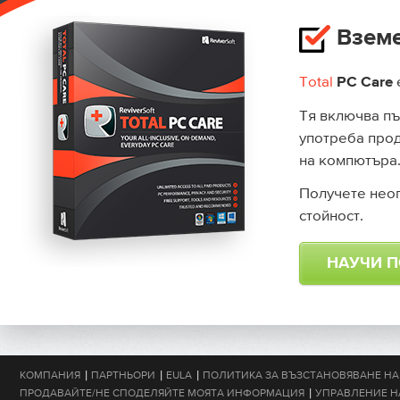
Вземе
Total
PC Care
Тя включва пъл
употреба прод
на компютъра
Получете неог
стойност.
НАУЧИ П
|
|
|
КОМПАНИЯ
ПАРТНЬОРИ
EULA
ПОЛИТИКА ЗА ВЪЗСТАНОВЯВАНЕ НА
|
ПРОДАВАЙТЕ/НЕ СПОДЕЛЯЙТЕ МОЯТА ИНФОРМАЦИЯ
УПРАВЛЕНИЕ Н