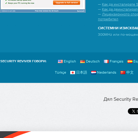
—
Как да инсталирате S
—
Как да деинсталирате
—
Лицензионното спор
потребител
СИСТЕМНИ ИЗИСКВА
300MHz или по-мощен п
English
Deutsch
Français
Es
SECURITY REVIVER ГОВОРИ:
Türkçe
日本語
Nederlands
中文
Дял Security Re