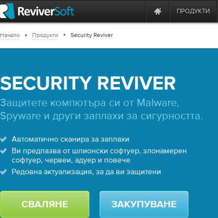
ПРОДУКТИ
Начало
Продукти
Security Reviver
SECURITY REVIVER
Защитете компютъра си от Malware,
Spyware и други заплахи за сигурността.
Автоматично сканира за заплахи
Ви предпазва от шпионски софтуер, злонамерен
софтуер, червеи, адуер и повече
Редовна актуализация, за да ви защитени
СВАЛЯНЕ
ЗАКУПУВАНЕ