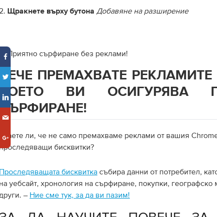
2.
Добавяне на разширение
Щракнете върху бутона
3. Приятно сърфиране без реклами!
ВЕЧЕ ПРЕМАХВАТЕ РЕКЛАМИТЕ 
КОЕТО ВИ ОСИГУРЯВА П
СЪРФИРАНЕ!
Знаете ли, че не само премахваме реклами от вашия Chrome
проследяващи бисквитки?
Проследяващата бисквитка
събира данни от потребител, кат
на уебсайт, хронология на сърфиране, покупки, географско
други. –
Ние сме тук, за да ви пазим!