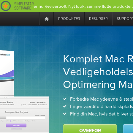
er nu ReviverSoft. Nyt look, samme flotte produkter.
PRODUKTER
RESURSER
SUPPOR
Komplet Mac R
Vedligeholdel
Optimering Ma
Forbedre Mac ydeevne & stabil
Frigør værdifuld harddiskplads
Find din Mac, hvis det bliver st
OVERFØR