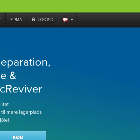
T
FIRMA
LOG IND
eparation,
se &
cReviver
itet
 til mere lagerplads
jålet
KØB