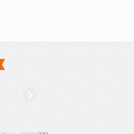
Jeg havde problemer med de 2 nye batterier til min bærbare computer
Forsøgte alle mulige løsninger, desværre uden held. Battery optimizer
var mit eneste håb. Og virkede. Jeg vil gerne takke Reviversoft, for at
redde mine 2 batterier.Tak igen for at lave Battery Optimizer. Jeg kan
ikke leve uden battery optimizer på en bærbar computer.
U Eyican, NL