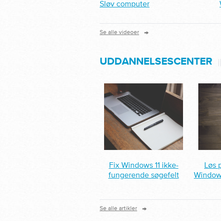
Sløv computer
→
Se alle videoer
UDDANNELSESCENTER
|
Fix Windows 11 ikke-
Løs 
fungerende søgefelt
Windows
→
Se alle artikler