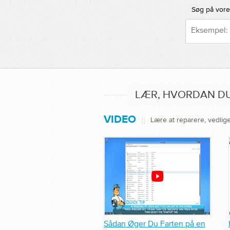
Søg på vores
LÆR, HVORDAN DU
VIDEO
||
Lære at reparere, vedli
Sådan Øger Du Farten på en