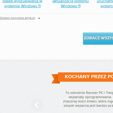
pasek wyszukiwania w
aktualizacją systemu
uruchami
systemie Windows 11
Windows 11
system
→
Zobacz wszystkie artykuły
ZOBACZ WSZYS
KOCHANY PRZEZ PO
To odnośnie Reviver PC i Two
wspaniały oprogramowania. 
znacznej ilości śmieci, które nig
zespół wsparcia jest bardzo prz