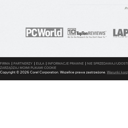
Pr
|
|
|
|
FIRMA
PARTNERZY
EULA
INFORMACJE PRAWNE
NIE SPRZEDAWAJ/UDOST
ZARZĄDZAJ MOIMI PLIKAMI COOKIE
Copyright © 2026 Corel Corporation. Wszelkie prawa zastrzeżone.
Warunki korz