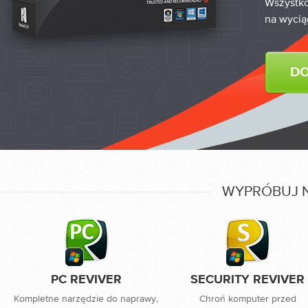
Wszystko
na wyciąg
DO
WYPRÓBUJ 
PC REVIVER
SECURITY REVIVER
Kompletne narzędzie do naprawy,
Chroń komputer przed