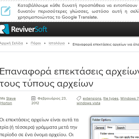
Καταβάλλουμε κάθε δυνατή προσπάθεια να εντοπίσουν 
δυνατόν περισσότερες γλώσσες, ωστόσο αυτή η σελί
χρησιμοποιώντας το Google Translate.
Αρχική Σελίδα
Πόροι
Ιστολόγιο
Επαναφορά επεκτάσεις αρχείων για όλ
Επαναφορά επεκτάσεις αρχείων
τους τύπους αρχείων
Με
Steve
Φεβρουάριος 23,
extensions
,
file types
,
Windows 7
Horton
2012
windows vista
Οι επεκτάσεις αρχείων είναι αυτά τα
τρία (ή τέσσερα) γράμματα μετά την
περίοδο σε ένα όνομα αρχείου. Οι