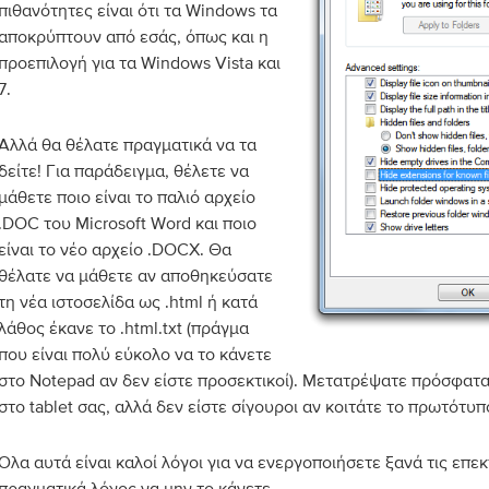
πιθανότητες είναι ότι τα Windows τα
αποκρύπτουν από εσάς, όπως και η
προεπιλογή για τα Windows Vista και
7.
Αλλά θα θέλατε πραγματικά να τα
δείτε! Για παράδειγμα, θέλετε να
μάθετε ποιο είναι το παλιό αρχείο
.DOC του Microsoft Word και ποιο
είναι το νέο αρχείο .DOCX. Θα
θέλατε να μάθετε αν αποθηκεύσατε
τη νέα ιστοσελίδα ως .html ή κατά
λάθος έκανε το .html.txt (πράγμα
που είναι πολύ εύκολο να το κάνετε
στο Notepad αν δεν είστε προσεκτικοί). Μετατρέψατε πρόσφατα 
στο tablet σας, αλλά δεν είστε σίγουροι αν κοιτάτε το πρωτότυπ
Όλα αυτά είναι καλοί λόγοι για να ενεργοποιήσετε ξανά τις επε
πραγματικά λόγος να μην το κάνετε.